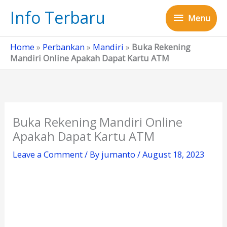
Skip
Info Terbaru
Menu
to
Menu
content
Home
»
Perbankan
»
Mandiri
»
Buka Rekening
Mandiri Online Apakah Dapat Kartu ATM
Buka Rekening Mandiri Online
Apakah Dapat Kartu ATM
Leave a Comment
/ By
jumanto
/
August 18, 2023