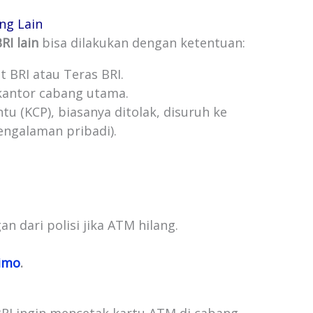
ng Lain
RI lain
bisa dilakukan dengan ketentuan:
t BRI atau Teras BRI.
i kantor cabang utama.
tu (KCP), biasanya ditolak, disuruh ke
engalaman pribadi).
n dari polisi jika ATM hilang.
rimo
.