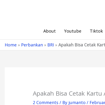
Skip
to
content
About
Youtube
Tiktok
Home
»
Perbankan
»
BRI
»
Apakah Bisa Cetak Kar
Apakah Bisa Cetak Kartu
2 Comments
/ By
jumanto
/
Februar