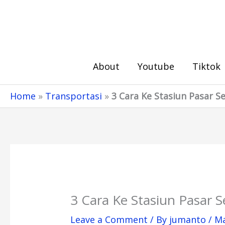
Skip
to
content
About
Youtube
Tiktok
Home
»
Transportasi
»
3 Cara Ke Stasiun Pasar S
3 Cara Ke Stasiun Pasar S
Leave a Comment
/ By
jumanto
/
Ma