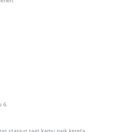
Senen.
u 6.
gas stasiun saat kamu naik kereta.