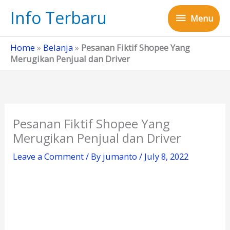
Skip
Info Terbaru
Menu
to
Menu
content
Home
»
Belanja
»
Pesanan Fiktif Shopee Yang
Merugikan Penjual dan Driver
Pesanan Fiktif Shopee Yang
Merugikan Penjual dan Driver
Leave a Comment
/ By
jumanto
/
July 8, 2022