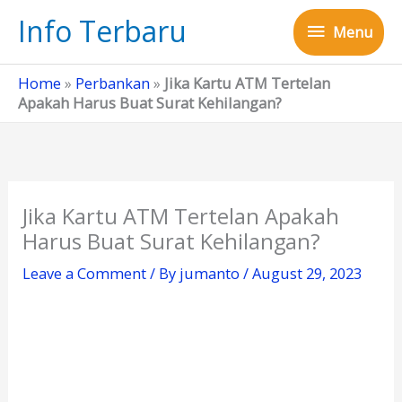
Skip
Info Terbaru
Menu
to
Menu
content
Home
»
Perbankan
»
Jika Kartu ATM Tertelan
Apakah Harus Buat Surat Kehilangan?
Jika Kartu ATM Tertelan Apakah
Harus Buat Surat Kehilangan?
Leave a Comment
/ By
jumanto
/
August 29, 2023