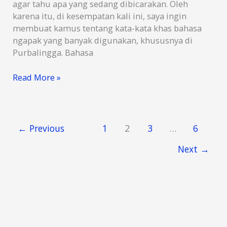
agar tahu apa yang sedang dibicarakan. Oleh
karena itu, di kesempatan kali ini, saya ingin
membuat kamus tentang kata-kata khas bahasa
ngapak yang banyak digunakan, khususnya di
Purbalingga. Bahasa
Kamus
Read More »
27
Kosakata
Khas
Bahasa
←
Previous
1
2
3
…
6
Ngapak
Next
→
Purbalingga
Sehari
Hari