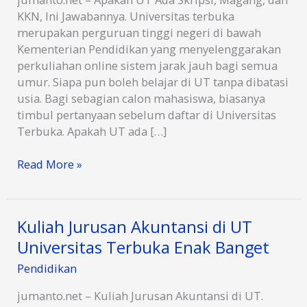
KKN, Ini Jawabannya. Universitas terbuka
merupakan perguruan tinggi negeri di bawah
Kementerian Pendidikan yang menyelenggarakan
perkuliahan online sistem jarak jauh bagi semua
umur. Siapa pun boleh belajar di UT tanpa dibatasi
usia. Bagi sebagian calon mahasiswa, biasanya
timbul pertanyaan sebelum daftar di Universitas
Terbuka. Apakah UT ada […]
Apakah
Read More »
UT
Ada
Skripsi,
Kuliah Jurusan Akuntansi di UT
Magang,
Universitas Terbuka Enak Banget
dan
KKN,
Pendidikan
Ini
Jawabannya
jumanto.net – Kuliah Jurusan Akuntansi di UT.