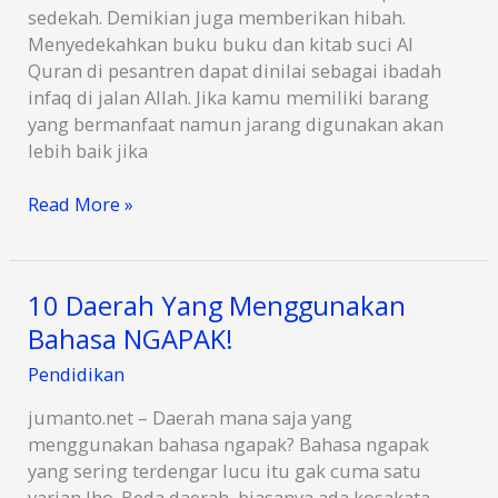
sedekah. Demikian juga memberikan hibah.
Menyedekahkan buku buku dan kitab suci Al
Quran di pesantren dapat dinilai sebagai ibadah
infaq di jalan Allah. Jika kamu memiliki barang
yang bermanfaat namun jarang digunakan akan
lebih baik jika
7
Read More »
Barang
Yang
Tidak
10 Daerah Yang Menggunakan
Dianjurkan
Bahasa NGAPAK!
Untuk
Disedekahkan
Pendidikan
jumanto.net – Daerah mana saja yang
menggunakan bahasa ngapak? Bahasa ngapak
yang sering terdengar lucu itu gak cuma satu
varian lho. Beda daerah, biasanya ada kosakata