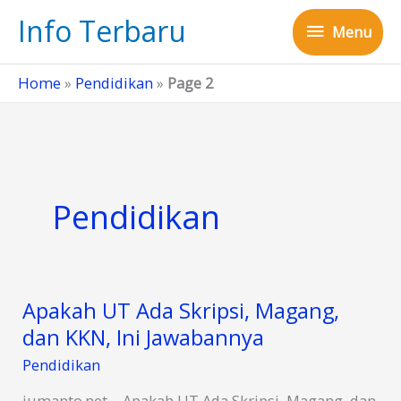
Skip
Info Terbaru
Menu
to
Menu
content
Home
»
Pendidikan
»
Page 2
Pendidikan
Apakah UT Ada Skripsi, Magang,
dan KKN, Ini Jawabannya
Pendidikan
jumanto.net – Apakah UT Ada Skripsi, Magang, dan