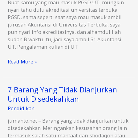
Buat kamu yang mau masuk PGSD UT, mungkin
nyari tahu dulu akreditasi universitas terbuka
PGSD, sama seperti saat saya mau masuk ambil
jurusan Akuntansi di Universitas Terbuka, saya
pun nyari info akreditasinya, dan alhamdulillah
sudah B waktu itu, jadi saya ambil S1 Akuntansi
UT. Pengalaman kuliah di UT
Kuliah
Read More »
Jurusan
Akuntansi
di
7 Barang Yang Tidak Dianjurkan
UT
Untuk Disedekahkan
Universitas
Terbuka
Pendidikan
Enak
Banget
jumanto.net – Barang yang tidak dianjurkan untuk
disedekahkan. Meringankan kesusahan orang lain
termasuk salah satu manfaat dari shodaqoh atau