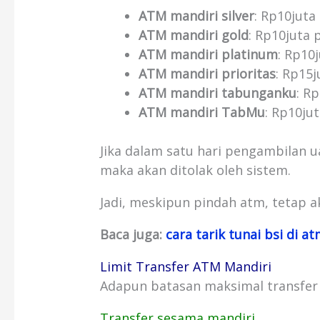
ATM mandiri silver
: Rp10juta 
ATM mandiri gold
: Rp10juta p
ATM mandiri platinum
: Rp10j
ATM mandiri prioritas
: Rp15j
ATM mandiri tabunganku
: Rp
ATM mandiri TabMu
: Rp10jut
Jika dalam satu hari pengambilan ua
maka akan ditolak oleh sistem.
Jadi, meskipun pindah atm, tetap ak
Baca juga:
cara tarik tunai bsi di a
Limit Transfer ATM Mandiri
Adapun batasan maksimal transfer 
Transfer sesama mandiri