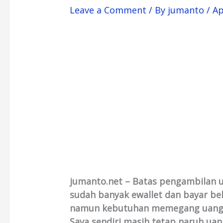
Leave a Comment
/ By
jumanto
/
Ap
jumanto.net – Batas pengambilan u
sudah banyak ewallet dan bayar bela
namun kebutuhan memegang uang t
Saya sendiri masih tetap naruh ua