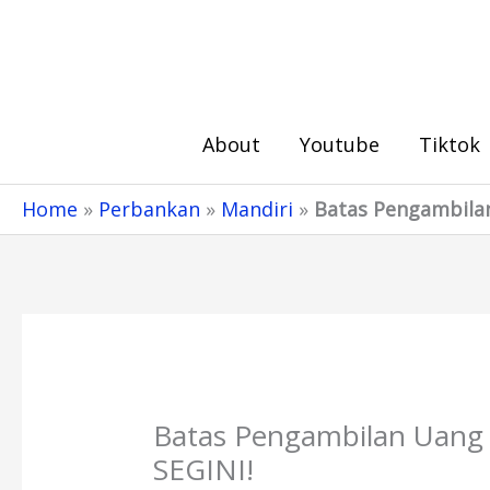
Skip
to
content
About
Youtube
Tiktok
Home
»
Perbankan
»
Mandiri
»
Batas Pengambilan
Batas Pengambilan Uang 
SEGINI!