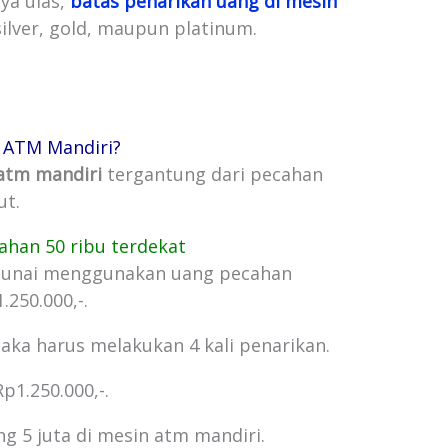
aya ulas,
batas penarikan uang di mesin
ilver, gold, maupun platinum.
 ATM Mandiri?
atm mandiri
tergantung dari pecahan
ut.
ahan 50 ribu terdekat
 tunai menggunakan uang pecahan
.250.000,-.
aka harus melakukan 4 kali penarikan.
p1.250.000,-.
g 5 juta di mesin atm mandiri.