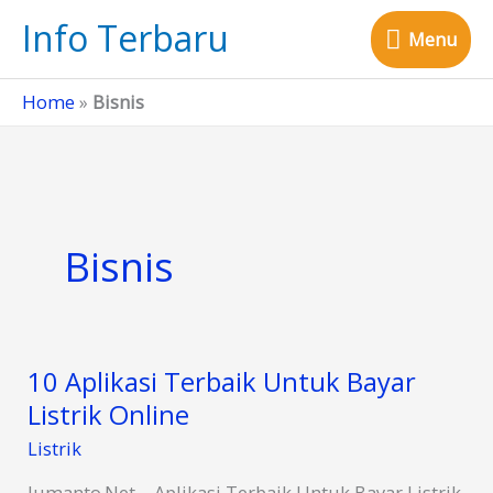
Skip
Info Terbaru
Menu
to
Menu
content
Home
»
Bisnis
Bisnis
10 Aplikasi Terbaik Untuk Bayar
Listrik Online
Listrik
Jumanto.Net – Aplikasi Terbaik Untuk Bayar Listrik