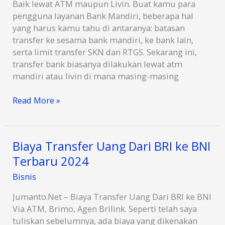
Baik lewat ATM maupun Livin. Buat kamu para
pengguna layanan Bank Mandiri, beberapa hal
yang harus kamu tahu di antaranya: batasan
transfer ke sesama bank mandiri, ke bank lain,
serta limit transfer SKN dan RTGS. Sekarang ini,
transfer bank biasanya dilakukan lewat atm
mandiri atau livin di mana masing-masing
Limit
Read More »
Maksimal
Transfer
Mandiri
Biaya Transfer Uang Dari BRI ke BNI
Lewat
Terbaru 2024
ATM
dan
Bisnis
Livin
2024
Jumanto.Net – Biaya Transfer Uang Dari BRI ke BNI
Via ATM, Brimo, Agen Brilink. Seperti telah saya
tuliskan sebelumnya, ada biaya yang dikenakan