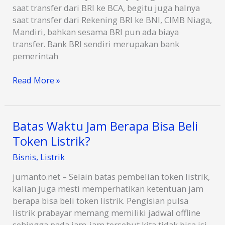
saat transfer dari BRI ke BCA, begitu juga halnya
saat transfer dari Rekening BRI ke BNI, CIMB Niaga,
Mandiri, bahkan sesama BRI pun ada biaya
transfer. Bank BRI sendiri merupakan bank
pemerintah
Biaya
Read More »
Transfer
Uang
Dari
Batas Waktu Jam Berapa Bisa Beli
BRI
Token Listrik?
ke
BNI
Bisnis
,
Listrik
Terbaru
2024
jumanto.net – Selain batas pembelian token listrik,
kalian juga mesti memperhatikan ketentuan jam
berapa bisa beli token listrik. Pengisian pulsa
listrik prabayar memang memiliki jadwal offline
sehingga pada jam-jam tersebut kita tidak bisa isi