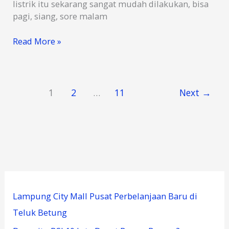
listrik itu sekarang sangat mudah dilakukan, bisa
pagi, siang, sore malam
Cara
Read More »
Menghitung
Beli
Token
Listrik
1
2
…
11
Next
→
Dapat
Berapa
kWh
Lampung City Mall Pusat Perbelanjaan Baru di
Teluk Betung