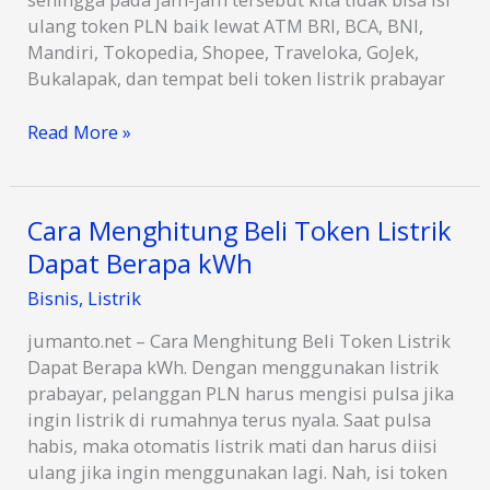
ulang token PLN baik lewat ATM BRI, BCA, BNI,
Mandiri, Tokopedia, Shopee, Traveloka, GoJek,
Bukalapak, dan tempat beli token listrik prabayar
Batas
Read More »
Waktu
Jam
Berapa
Cara Menghitung Beli Token Listrik
Bisa
Dapat Berapa kWh
Beli
Token
Bisnis
,
Listrik
Listrik?
jumanto.net – Cara Menghitung Beli Token Listrik
Dapat Berapa kWh. Dengan menggunakan listrik
prabayar, pelanggan PLN harus mengisi pulsa jika
ingin listrik di rumahnya terus nyala. Saat pulsa
habis, maka otomatis listrik mati dan harus diisi
ulang jika ingin menggunakan lagi. Nah, isi token