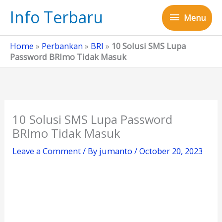
Skip
Info Terbaru
Menu
to
Menu
content
Home
»
Perbankan
»
BRI
»
10 Solusi SMS Lupa
Password BRImo Tidak Masuk
10 Solusi SMS Lupa Password
BRImo Tidak Masuk
Leave a Comment
/ By
jumanto
/
October 20, 2023