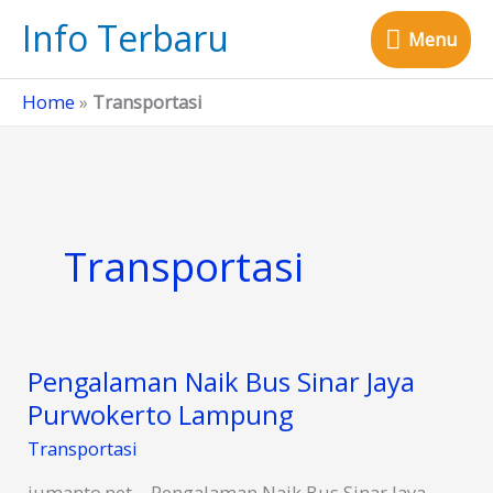
Skip
Info Terbaru
Menu
to
Menu
content
Home
»
Transportasi
Transportasi
Pengalaman Naik Bus Sinar Jaya
Purwokerto Lampung
Transportasi
jumanto.net – Pengalaman Naik Bus Sinar Jaya