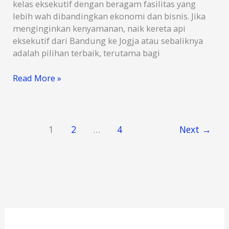
kelas eksekutif dengan beragam fasilitas yang
lebih wah dibandingkan ekonomi dan bisnis. Jika
menginginkan kenyamanan, naik kereta api
eksekutif dari Bandung ke Jogja atau sebaliknya
adalah pilihan terbaik, terutama bagi
5
Read More »
Pilihan
Kereta
Api
Eksekutif
1
2
…
4
Next
→
Bandung
Jogja
Terbaik