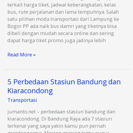
Telp
terkait harga tiket, jadwal keberangkatan, kelas
bus, rute perjalanan dan lama tempuhnya. Salah
satu pilihan moda transportasi dari Lampung ke
Bogor PP ada naik bus damri yang tiketnya bisa
dibeli dengan mudah secara online dan sering
dapat harga tiket promo juga jadinya lebih
Damri
Read More »
Lampung
Bogor:
Harga
5 Perbedaan Stasiun Bandung dan
Tiket,
Kiaracondong
Jadwal,
Rute,
Transportasi
Lama
Tempuh
jumanto.net – perbedaan stasiun bandung dan
kiaracondong. Di Bandung Raya ada 7 stasiun
terkenal yang saya yakin kamu pun pernah
mendengarnya. Masing-masing tentu punya