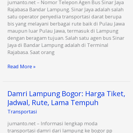
jumanto.net – Nomor Telepon Agen Bus Sinar Jaya
Rajabasa Bandar Lampung. Sinar Jaya adalah salah
satu operator penyedia transportasi darat berupa
bis yang melayani berbagai rute baik di Pulau Jawa
maupun luar Pulau Jawa, termasuk di Lampung
dengan beragam tujuan. Salah satu agen bus Sinar
Jaya di Bandar Lampung adalah di Terminal
Rajabasa. Saat orang
Agen
Read More »
Bus
Sinar
Jaya
Damri Lampung Bogor: Harga Tiket,
Rajabasa
Jadwal, Rute, Lama Tempuh
Bandar
Lampung
Transportasi
Lokasi
&
jumanto.net – Informasi lengkap moda
No
transportasi damri dari lampung ke bogor pp