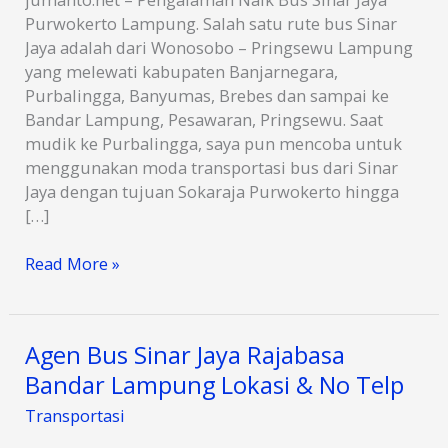
Purwokerto Lampung. Salah satu rute bus Sinar
Jaya adalah dari Wonosobo – Pringsewu Lampung
yang melewati kabupaten Banjarnegara,
Purbalingga, Banyumas, Brebes dan sampai ke
Bandar Lampung, Pesawaran, Pringsewu. Saat
mudik ke Purbalingga, saya pun mencoba untuk
menggunakan moda transportasi bus dari Sinar
Jaya dengan tujuan Sokaraja Purwokerto hingga
[…]
Pengalaman
Read More »
Naik
Bus
Sinar
Agen Bus Sinar Jaya Rajabasa
Jaya
Bandar Lampung Lokasi & No Telp
Purwokerto
Lampung
Transportasi