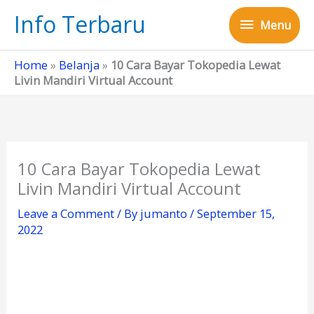
Skip
Info Terbaru
Menu
to
Menu
content
Home
»
Belanja
»
10 Cara Bayar Tokopedia Lewat
Livin Mandiri Virtual Account
10 Cara Bayar Tokopedia Lewat
Livin Mandiri Virtual Account
Leave a Comment
/ By
jumanto
/
September 15,
2022