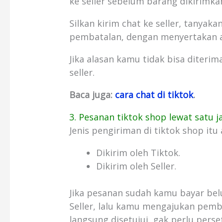
ke seller sebelum barang dikirimka
Silkan kirim chat ke seller, tanya
pembatalan, dengan menyertakan a
Jika alasan kamu tidak bisa diteri
seller.
Baca juga:
cara chat di tiktok
.
3. Pesanan tiktok shop lewat satu 
Jenis pengiriman di tiktok shop itu
Dikirim oleh Tiktok.
Dikirim oleh Seller.
Jika pesanan sudah kamu bayar bel
Seller, lalu kamu mengajukan pem
langsung disetujui, gak perlu perset