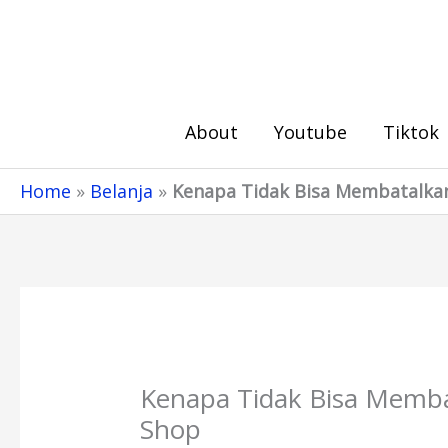
Skip
to
content
About
Youtube
Tiktok
Home
»
Belanja
»
Kenapa Tidak Bisa Membatalkan
Kenapa Tidak Bisa Memba
Shop