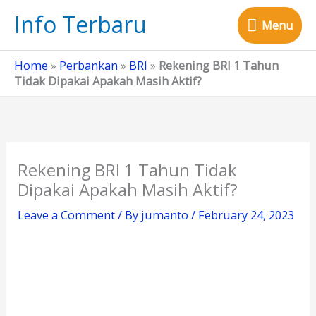
Skip
Info Terbaru
Menu
to
Menu
content
Home
»
Perbankan
»
BRI
»
Rekening BRI 1 Tahun
Tidak Dipakai Apakah Masih Aktif?
Rekening BRI 1 Tahun Tidak
Dipakai Apakah Masih Aktif?
Leave a Comment
/ By
jumanto
/
February 24, 2023