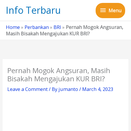
Skip
Info Terbaru
Menu
to
Menu
content
Home
»
Perbankan
»
BRI
»
Pernah Mogok Angsuran,
Masih Bisakah Mengajukan KUR BRI?
Pernah Mogok Angsuran, Masih
Bisakah Mengajukan KUR BRI?
Leave a Comment
/ By
jumanto
/
March 4, 2023