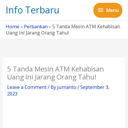
Skip
Info Terbaru
Menu
to
Menu
content
Home
»
Perbankan
»
5 Tanda Mesin ATM Kehabisan
Uang Ini Jarang Orang Tahu!
5 Tanda Mesin ATM Kehabisan
Uang Ini Jarang Orang Tahu!
Leave a Comment
/ By
jumanto
/
September 3,
2023