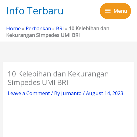
Skip
Info Terbaru
Menu
to
Menu
content
Home
»
Perbankan
»
BRI
»
10 Kelebihan dan
Kekurangan Simpedes UMI BRI
10 Kelebihan dan Kekurangan
Simpedes UMI BRI
Leave a Comment
/ By
jumanto
/
August 14, 2023