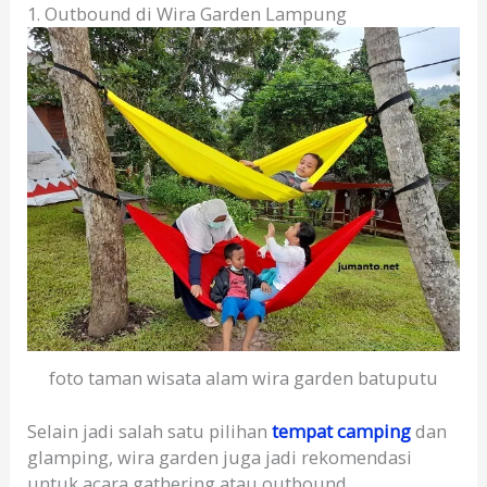
1. Outbound di Wira Garden Lampung
foto taman wisata alam wira garden batuputu
Selain jadi salah satu pilihan
tempat camping
dan
glamping, wira garden juga jadi rekomendasi
untuk acara gathering atau outbound.