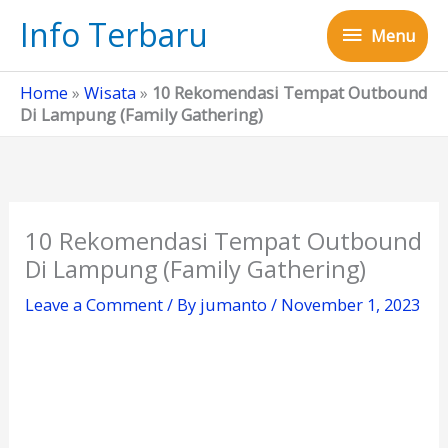
Skip
Info Terbaru
Menu
to
Menu
content
Home
»
Wisata
»
10 Rekomendasi Tempat Outbound
Di Lampung (Family Gathering)
10 Rekomendasi Tempat Outbound
Di Lampung (Family Gathering)
Leave a Comment
/ By
jumanto
/
November 1, 2023